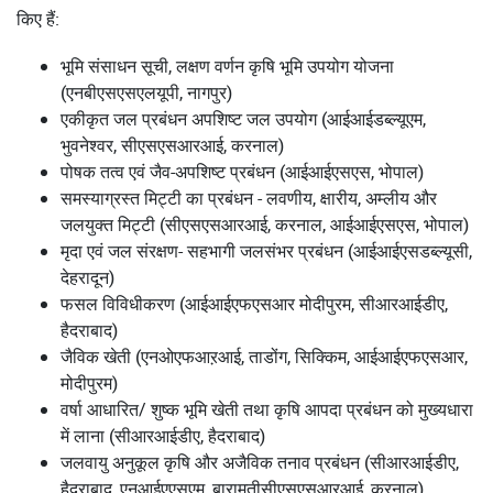
किए हैं:
भूमि संसाधन सूची, लक्षण वर्णन कृषि भूमि उपयोग योजना
(एनबीएसएसएलयूपी, नागपुर)
एकीकृत जल प्रबंधन अपशिष्ट जल उपयोग (आईआईडब्ल्यूएम,
भुवनेश्वर, सीएसएसआरआई, करनाल)
पोषक तत्व एवं जैव-अपशिष्ट प्रबंधन (आईआईएसएस, भोपाल)
समस्याग्रस्त मिट्टी का प्रबंधन - लवणीय, क्षारीय, अम्लीय और
जलयुक्त मिट्टी (सीएसएसआरआई, करनाल, आईआईएसएस, भोपाल)
मृदा एवं जल संरक्षण- सहभागी जलसंभर प्रबंधन (आईआईएसडब्ल्यूसी,
देहरादून)
फसल विविधीकरण (आईआईएफएसआर मोदीपुरम, सीआरआईडीए,
हैदराबाद)
जैविक खेती (एनओएफआऱआई, ताडोंग, सिक्किम, आईआईएफएसआर,
मोदीपुरम)
वर्षा आधारित/ शुष्क भूमि खेती तथा कृषि आपदा प्रबंधन को मुख्यधारा
में लाना (सीआरआईडीए, हैदराबाद)
जलवायु अनुकूल कृषि और अजैविक तनाव प्रबंधन (सीआरआईडीए,
हैदराबाद, एनआईएएसएम, बारामतीसीएसएसआरआई, करनाल)