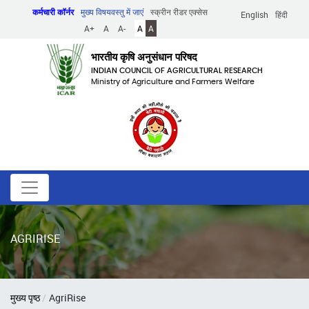
Skip
कर्मचारी कॉर्नर
मुख्य विषयवस्तु में जाएं
स्क्रीन रीडर एक्सेस
English
हिंदी
to
A+
A
A-
A
A
main
content
भारतीय कृषि अनुसंधान परिषद
INDIAN COUNCIL OF AGRICULTURAL RESEARCH
Ministry of Agriculture and Farmers Welfare
AGRIRISE
पग
मुख्य पृष्ठ
AgriRise