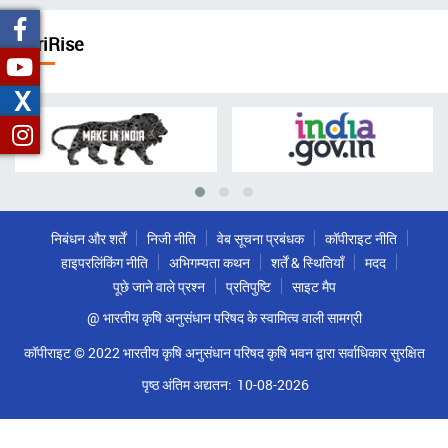
चिन्ह
AgriRise
X
निबंधन और शर्तें
निजी नीति
वेब सूचना प्रबंधक
कॉपीराइट नीति
हाइपरलिंकिंग नीति
अभिगम्यता कथन
शर्तें & स्थितियाँ
मदद
पूछे जाने वाले प्रश्न
प्रतिपुष्टि
साइट मैप
@ भारतीय कृषि अनुसंधान परिषद के स्वामित्व वाली सामग्री
कॉपीराइट © 2022 भारतीय कृषि अनुसंधान परिषद कृषि भवन द्वारा सर्वाधिकार सुरक्षित
पृष्ठ अंतिम अद्यतन:
10-08-2026