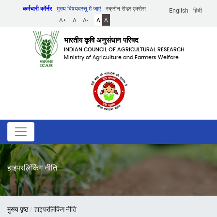
Skip
कर्मचारी कॉर्नर
मुख्य विषयवस्तु में जाएं
स्क्रीन रीडर एक्सेस
English
हिंदी
to
A+
A
A-
A
A
main
content
भारतीय कृषि अनुसंधान परिषद
INDIAN COUNCIL OF AGRICULTURAL RESEARCH
Ministry of Agriculture and Farmers Welfare
हाइपरलिंकिंग नीति
पग
मुख्य पृष्ठ
हाइपरलिंकिंग नीति