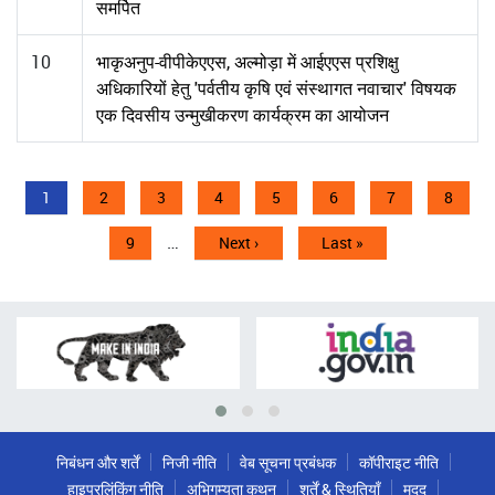
समर्पित
10
भाकृअनुप-वीपीकेएएस, अल्मोड़ा में आईएएस प्रशिक्षु
अधिकारियों हेतु 'पर्वतीय कृषि एवं संस्थागत नवाचार' विषयक
एक दिवसीय उन्मुखीकरण कार्यक्रम का आयोजन
Pagination
Current
1
पृष्ठ
2
पृष्ठ
3
पृष्ठ
4
पृष्ठ
5
पृष्ठ
6
पृष्ठ
7
पृष्ठ
8
page
…
पृष्ठ
9
Next
Next ›
Last
Last »
page
page
निबंधन और शर्तें
निजी नीति
वेब सूचना प्रबंधक
कॉपीराइट नीति
हाइपरलिंकिंग नीति
अभिगम्यता कथन
शर्तें & स्थितियाँ
मदद