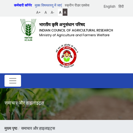
Skip
कर्मचारी कॉर्नर
मुख्य विषयवस्तु में जाएं
स्क्रीन रीडर एक्सेस
English
हिंदी
to
A+
A
A-
A
A
main
content
भारतीय कृषि अनुसंधान परिषद
INDIAN COUNCIL OF AGRICULTURAL RESEARCH
Ministry of Agriculture and Farmers Welfare
समाचार और हाइलाइट्स
पग
मुख्य पृष्ठ
समाचार और हाइलाइट्स