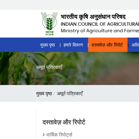
Skip
to
भारतीय कृषि अनुसंधान परिषद
main
INDIAN COUNCIL OF AGRICULTURA
content
Ministry of Agriculture and Farme
Home
मुख्य पृष्ठ
हमारे विवरण
दस्तावेज़ और रिपोर्ट
अधि
Page
Menu
अमूर्त पत्रिकाएँ
पग
मुख्य पृष्ठ
अमूर्त पत्रिकाएँ
चिन्ह
दस्तावेज़ और रिपोर्ट
वार्षिक रिपोर्ट्स