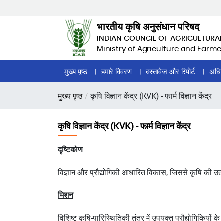
Skip
to
भारतीय कृषि अनुसंधान परिषद
main
INDIAN COUNCIL OF AGRICULTURA
content
Ministry of Agriculture and Farme
Home
मुख्य पृष्ठ
हमारे विवरण
दस्तावेज़ और रिपोर्ट
अधि
Page
पग
मुख्य पृष्ठ
कृषि विज्ञान केंद्र (KVK) - फार्म विज्ञान केंद्र
Menu
चिन्ह
कृषि विज्ञान केंद्र (KVK) - फार्म विज्ञान केंद्र
दृष्टिकोण
विज्ञान और प्रौद्योगिकी-आधारित विकास, जिससे कृषि की उत्प
मिशन
विशिष्ट कृषि-पारिस्थितिकी तंत्र में उपयुक्त प्रौद्योगिकियों क