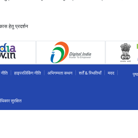
कास हेतु प्रदर्शन
 नीति
हाइपरलिंकिंग नीति
अभिगम्यता कथन
शर्तें & स्थितियाँ
मदद
पृष
धिकार सुरक्षित