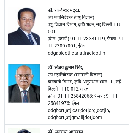
डॉ. राघवेन्द्र भट्टा,
उप महानिदेशक (पशु विज्ञान)
पशु विज्ञान विभाग, कृषि भवन, नई दिल्ली 110
001
फ़ोन: (कार्य.) 91-11-23381119; फैक्स: 91-
11-23097001; ईमेल:
ddgas[dot]icar[at]nic[dot]in
डॉ. संजय कुमार सिंह,
उप महानिदेशक (बागवानी विज्ञान)
बागवानी विभाग, कृषि अनुसंधान भवन - II, नई
दिल्ली - 110 012 भारत
फ़ोन: 91-11-25842068; फैक्स: 91-11-
25841976; ईमेल:
ddghort[at]icar[dot]org[dot]in,
ddghort[at]gmail[dot]com
डॉ. अनुराधा अग्रवाल