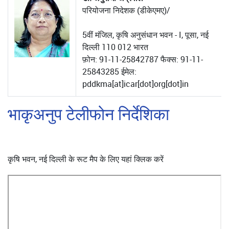
परियोजना निदेशक (डीकेएमए)/
5वीं मंजिल, कृषि अनुसंधान भवन - I, पूसा, नई
दिल्ली 110 012 भारत
फ़ोन: 91-11-25842787 फैक्स: 91-11-
25843285 ईमेल:
pddkma[at]icar[dot]org[dot]in
भाकृअनुप टेलीफोन निर्देशिका
कृषि भवन, नई दिल्ली के रूट मैप के लिए यहां क्लिक करें