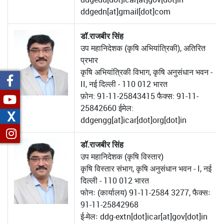
ddgedn[at]gmail[dot]com
डॉ.राजबीर सिंह
उप महानिदेशक (कृषि अभियांत्रिकी), अतिरित
प्रभार
कृषि अभियांत्रिकी विभाग, कृषि अनुसंधान भवन -
II, नई दिल्ली - 110 012 भारत
फ़ोन: 91-11-25843415 फैक्स: 91-11-
25842660 ईमेल:
X
ddgengg[at]icar[dot]org[dot]in
डॉ.राजबीर सिंह
उप महानिदेशक (कृषि विस्तार)
कृषि विस्तार संभाग, कृषि अनुसंधान भवन - I, नई
दिल्ली - 110 012 भारत
फोनः (कार्यालय) 91-11-2584 3277, फैक्सः
91-11-25842968
ई-मेलः ddg-extn[dot]icar[at]gov[dot]in