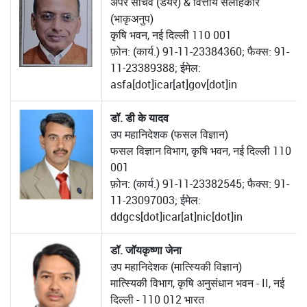
अपर सचिव (डेयर) & वित्तीय सलाहकार
(भाकृअनुप)
कृषि भवन, नई दिल्ली 110 001
फ़ोन: (कार्य.) 91-11-23384360; फैक्स: 91-
11-23389388; ईमेल:
asfa[dot]icar[at]gov[dot]in
डॉ. डी के यादव
उप महानिदेशक (फसल विज्ञान)
फसल विज्ञान विभाग, कृषि भवन, नई दिल्ली 110
001
फ़ोन: (कार्य.) 91-11-23382545; फैक्स: 91-
11-23097003; ईमेल:
ddgcs[dot]icar[at]nic[dot]in
डॉ. जॉयकृष्णा जेना
उप महानिदेशक (मात्स्यिकी विज्ञान)
मात्स्यिकी विभाग, कृषि अनुसंधान भवन - II, नई
दिल्ली - 110 012 भारत