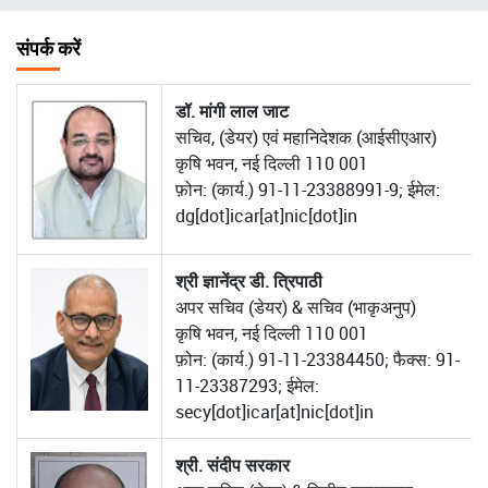
चिन्ह
संपर्क करें
डॉ. मांगी लाल जाट
सचिव, (डेयर) एवं महानिदेशक (आईसीएआर)
कृषि भवन, नई दिल्ली 110 001
फ़ोन: (कार्य.) 91-11-23388991-9; ईमेल:
dg[dot]icar[at]nic[dot]in
श्री ज्ञानेंद्र डी. त्रिपाठी
अपर सचिव (डेयर) & सचिव (भाकृअनुप)
कृषि भवन, नई दिल्ली 110 001
फ़ोन: (कार्य.) 91-11-23384450; फैक्स: 91-
11-23387293; ईमेल:
secy[dot]icar[at]nic[dot]in
श्री. संदीप सरकार