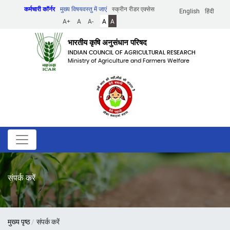
Skip
कर्मचारी कॉर्नर
मुख्य विषयवस्तु में जाएं
स्क्रीन रीडर एक्सेस
English
हिंदी
to
A+
A
A-
A
A
main
content
भारतीय कृषि अनुसंधान परिषद
INDIAN COUNCIL OF AGRICULTURAL RESEARCH
Ministry of Agriculture and Farmers Welfare
संपर्क करें
पग
मुख्य पृष्ठ
संपर्क करें