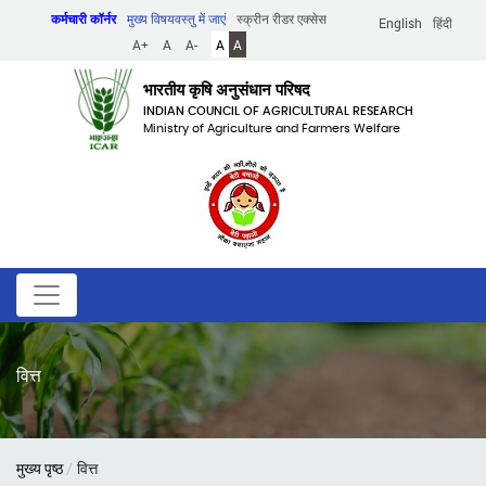
Skip
कर्मचारी कॉर्नर
मुख्य विषयवस्तु में जाएं
स्क्रीन रीडर एक्सेस
English
हिंदी
to
A+
A
A-
A
A
main
content
भारतीय कृषि अनुसंधान परिषद
INDIAN COUNCIL OF AGRICULTURAL RESEARCH
Ministry of Agriculture and Farmers Welfare
वित्त
पग
मुख्य पृष्ठ
वित्त