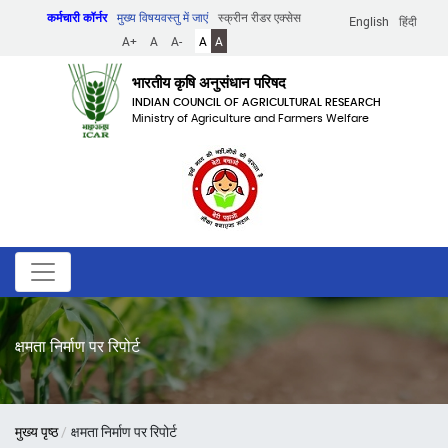
Skip
कर्मचारी कॉर्नर
मुख्य विषयवस्तु में जाएं
स्क्रीन रीडर एक्सेस
English
हिंदी
to
A+
A
A-
A
A
main
content
भारतीय कृषि अनुसंधान परिषद
INDIAN COUNCIL OF AGRICULTURAL RESEARCH
Ministry of Agriculture and Farmers Welfare
क्षमता निर्माण पर रिपोर्ट
पग
मुख्य पृष्ठ
क्षमता निर्माण पर रिपोर्ट