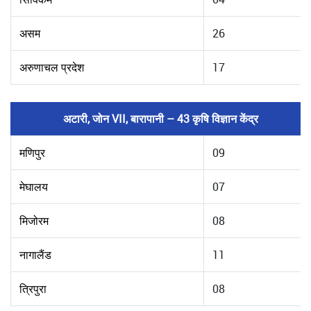
असम
26
अरुणाचल प्रदेश
17
अटारी, जोन VII, बारापानी – 43 कृषि विज्ञान केंद्र
मणिपुर
09
मेघालय
07
मिजोरम
08
नागालैंड
11
त्रिपुरा
08