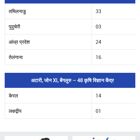
तमिलनाडु
33
पुदुचेरी
03
आंध्र प्रदेश
24
तेलंगाना
16
अटारी, जोन XI, बेंगलुरु – 48 कृषि विज्ञान केंद्र
केरल
14
लक्षद्वीप
01