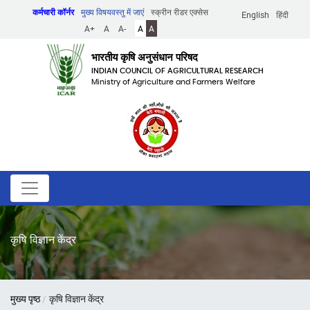
Skip
कर्मचारी कॉर्नर
मुख्य विषयवस्तु में जाएं
स्क्रीन रीडर एक्सेस
English
हिंदी
to
A+
A
A-
A
A
main
content
भारतीय कृषि अनुसंधान परिषद
INDIAN COUNCIL OF AGRICULTURAL RESEARCH
Ministry of Agriculture and Farmers Welfare
कृषि विज्ञान केंद्र
पग
मुख्य पृष्ठ
कृषि विज्ञान केंद्र