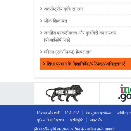
अंतर्राष्ट्रीय कृषि संगठन
लोक शिकायत
जनहित प्रकटीकरण और मुखबिरों का संरक्षण
(पीआईडीपीआई)
महिला (एनसीडब्लू) हेल्पलाइन
शिक्षा प्रभाग के दिशानिर्देश/परिपत्र/अधिसूचनाएँ
निबंधन और शर्तें
निजी नीति
वेब सूचना प्रबंधक
कॉपीराइट
पूछे जाने वाले प्रश्न
प्रतिपुष्टि
साइट मैप
@ भारतीय कृषि अनुसंधान परिषद के स्वामित्व वाली सामग्री