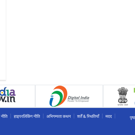
 नीति
हाइपरलिंकिंग नीति
अभिगम्यता कथन
शर्तें & स्थितियाँ
मदद
पृष