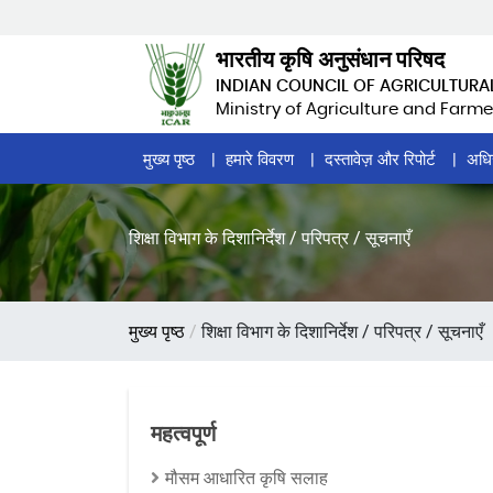
Skip
to
भारतीय कृषि अनुसंधान परिषद
main
INDIAN COUNCIL OF AGRICULTURA
content
Ministry of Agriculture and Farme
Home
मुख्य पृष्ठ
हमारे विवरण
दस्तावेज़ और रिपोर्ट
अधि
Page
Menu
शिक्षा विभाग के दिशानिर्देश / परिपत्र / सूचनाएँ
पग
मुख्य पृष्ठ
शिक्षा विभाग के दिशानिर्देश / परिपत्र / सूचनाएँ
चिन्ह
महत्वपूर्ण
मौसम आधारित कृषि सलाह