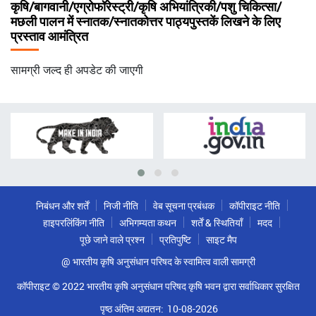
कृषि/बागवानी/एग्रोफॉरेस्ट्री/कृषि अभियांत्रिकी/पशु चिकित्सा/
मछली पालन में स्नातक/स्नातकोत्तर पाठ्यपुस्तकें लिखने के लिए
प्रस्ताव आमंत्रित
सामग्री जल्द ही अपडेट की जाएगी
निबंधन और शर्तें
निजी नीति
वेब सूचना प्रबंधक
कॉपीराइट नीति
हाइपरलिंकिंग नीति
अभिगम्यता कथन
शर्तें & स्थितियाँ
मदद
पूछे जाने वाले प्रश्न
प्रतिपुष्टि
साइट मैप
@ भारतीय कृषि अनुसंधान परिषद के स्वामित्व वाली सामग्री
कॉपीराइट © 2022 भारतीय कृषि अनुसंधान परिषद कृषि भवन द्वारा सर्वाधिकार सुरक्षित
पृष्ठ अंतिम अद्यतन:
10-08-2026