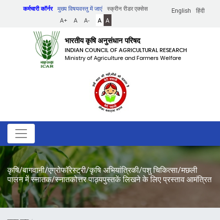
Skip
कर्मचारी कॉर्नर
मुख्य विषयवस्तु में जाएं
स्क्रीन रीडर एक्सेस
English
हिंदी
to
A+
A
A-
A
A
main
content
भारतीय कृषि अनुसंधान परिषद
INDIAN COUNCIL OF AGRICULTURAL RESEARCH
Ministry of Agriculture and Farmers Welfare
कृषि/बागवानी/एग्रोफॉरेस्ट्री/कृषि अभियांत्रिकी/पशु चिकित्सा/मछली
पालन में स्नातक/स्नातकोत्तर पाठ्यपुस्तकें लिखने के लिए प्रस्ताव आमंत्रित
पग