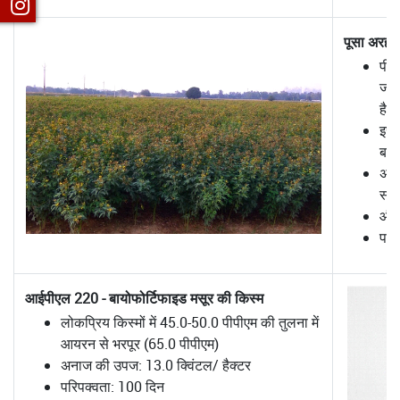
पूसा अरहर 
पीएड
जो 
है।
इसक
बाद
अपन
स्प
औसत
परि
आईपीएल 220 - बायोफोर्टिफाइड मसूर की किस्म
लोकप्रिय किस्मों में 45.0-50.0 पीपीएम की तुलना में
आयरन से भरपूर (65.0 पीपीएम)
अनाज की उपज: 13.0 क्विंटल/ हैक्टर
परिपक्वता: 100 दिन