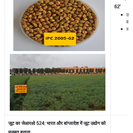
62'
उच्
वाल
औसत
जूट का जेआरओ 524: भारत और बांग्लादेश में जूट उद्योग को
मजबूत बनाना