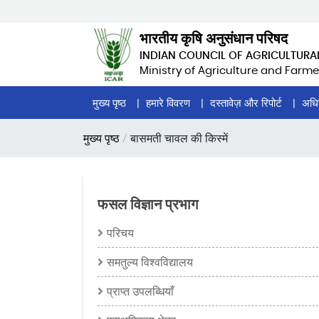
Skip
to
भारतीय कृषि अनुसंधान परिषद
main
INDIAN COUNCIL OF AGRICULTURA
content
Ministry of Agriculture and Farme
Home
मुख्य पृष्ठ
हमारे विवरण
दस्तावेज़ और रिपोर्ट
अधि
Page
पग
मुख्य पृष्ठ
बासमती चावल की किस्में
Menu
चिन्ह
फसल विज्ञान प्रभाग
परिचय
समतुल्य विश्वविद्यालय
प्राप्त उपलब्धियाँ