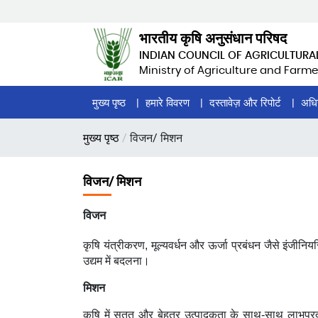
Skip
to
भारतीय कृषि अनुसंधान परिषद
main
INDIAN COUNCIL OF AGRICULTURA
content
Ministry of Agriculture and Farme
Home
मुख्य पृष्ठ
हमारे विवरण
दस्तावेज़ और रिपोर्ट
अधि
Page
पग
मुख्य पृष्ठ
विजन/ मिशन
Menu
चिन्ह
विजन/ मिशन
विजन
कृषि यंत्रीकरण
,
मूल्यवर्धन और ऊर्जा प्रबंधन जैसे इंजी
उद्यम में बदलना।
मिशन
कृषि में
सतत्
और बेहतर उत्पादकता के साथ
-
साथ लाभप्रदत