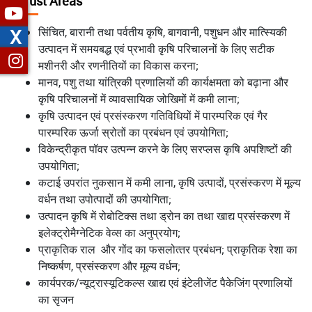
Thrust Areas
सिंचित, बारानी तथा पर्वतीय कृषि, बागवानी, पशुधन और मात्स्यिकी
X
उत्‍पादन में समयबद्ध एवं प्रभावी कृषि परिचालनों के लिए सटीक
मशीनरी और रणनीतियों का विकास करना;
मानव, पशु तथा यांत्रिकी प्रणालियों की कार्यक्षमता को बढ़ाना और
कृषि परिचालनों में व्‍यावसायिक जोखिमों में कमी लाना;
कृषि उत्‍पादन एवं प्रसंस्‍करण गतिविधियों में पारम्‍परिक एवं गैर
पारम्‍परिक ऊर्जा स्रोतों का प्रबंधन एवं उपयोगिता;
विकेन्‍द्रीकृत पॉवर उत्‍पन्‍न करने के लिए सरप्‍लस कृषि अपशिष्‍टों की
उपयोगिता;
कटाई उपरांत नुकसान में कमी लाना, कृषि उत्‍पादों, प्रसंस्‍करण में मूल्‍य
वर्धन तथा उपोत्‍पादों की उपयोगिता;
उत्‍पादन कृषि में रोबोटिक्‍स तथा ड्रोन का तथा खाद्य प्रसंस्‍करण में
इलेक्‍ट्रोमैग्‍नेटिक वेव्स का अनुप्रयोग;
प्राकृतिक राल और गोंद का फसलोत्‍तर प्रबंधन; प्राकृतिक रेशा का
निष्‍कर्षण, प्रसंस्‍करण और मूल्‍य वर्धन;
कार्यपरक/न्‍यूट्रास्‍यूटिकल्‍स खाद्य एवं इंटेलीजेंट पैकेजिंग प्रणालियों
का सृजन