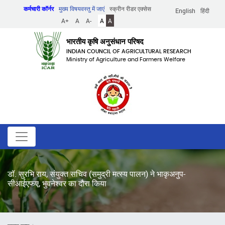
Skip
कर्मचारी कॉर्नर
मुख्य विषयवस्तु में जाएं
स्क्रीन रीडर एक्सेस
English
हिंदी
to
A+
A
A-
A
A
main
content
भारतीय कृषि अनुसंधान परिषद
INDIAN COUNCIL OF AGRICULTURAL RESEARCH
Ministry of Agriculture and Farmers Welfare
डॉ. सुरभि राय, संयुक्त सचिव (समुद्री मत्स्य पालन) ने भाकृअनुप-
सीआईएफए, भुवनेश्वर का दौरा किया
पग