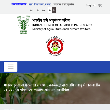
Skip
कर्मचारी कॉर्नर
मुख्य विषयवस्तु में जाएं
स्क्रीन रीडर एक्सेस
English
हिंदी
to
A+
A
A-
A
A
main
content
भारतीय कृषि अनुसंधान परिषद
INDIAN COUNCIL OF AGRICULTURAL RESEARCH
Ministry of Agriculture and Farmers Welfare
भाकृअनुप-गन्ना प्रजनन संस्थान, कोयंबटूर द्वारा तमिलनाडु में जनजातीय
स्वास्थ्य एवं पोषण जागरूकता अभियान आयोजित
पग