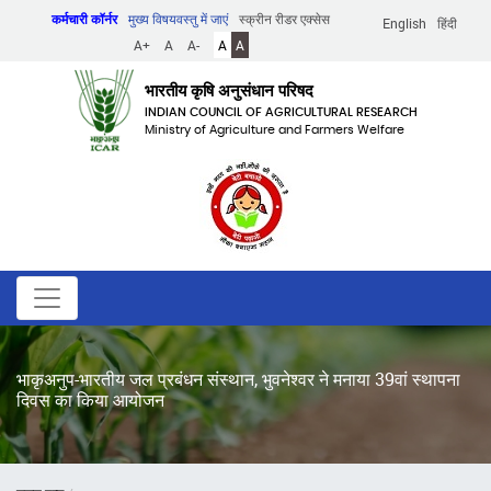
Skip
कर्मचारी कॉर्नर
मुख्य विषयवस्तु में जाएं
स्क्रीन रीडर एक्सेस
English
हिंदी
to
A+
A
A-
A
A
main
content
भारतीय कृषि अनुसंधान परिषद
INDIAN COUNCIL OF AGRICULTURAL RESEARCH
Ministry of Agriculture and Farmers Welfare
भाकृअनुप-भारतीय जल प्रबंधन संस्थान, भुवनेश्वर ने मनाया 39वां स्थापना
दिवस का किया आयोजन
पग