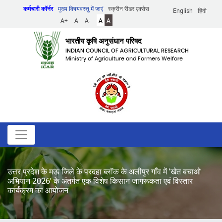
Skip
कर्मचारी कॉर्नर
मुख्य विषयवस्तु में जाएं
स्क्रीन रीडर एक्सेस
English
हिंदी
to
A+
A
A-
A
A
main
content
भारतीय कृषि अनुसंधान परिषद
INDIAN COUNCIL OF AGRICULTURAL RESEARCH
Ministry of Agriculture and Farmers Welfare
उत्तर प्रदेश के मऊ जिले के परदहा ब्लॉक के अलीपुर गाँव में 'खेत बचाओ
अभियान 2026' के अंतर्गत एक विशेष किसान जागरूकता एवं विस्तार
कार्यक्रम का आयोजन