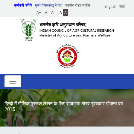
Skip
कर्मचारी कॉर्नर
मुख्य विषयवस्तु में जाएं
स्क्रीन रीडर एक्सेस
English
हिंदी
to
A+
A
A-
A
A
main
content
भारतीय कृषि अनुसंधान परिषद
INDIAN COUNCIL OF AGRICULTURAL RESEARCH
Ministry of Agriculture and Farmers Welfare
हिन्दी में मौलिक पुस्तक लेखन के लिए राजभाषा गौरव पुरस्कार योजना वर्ष
2015
पग