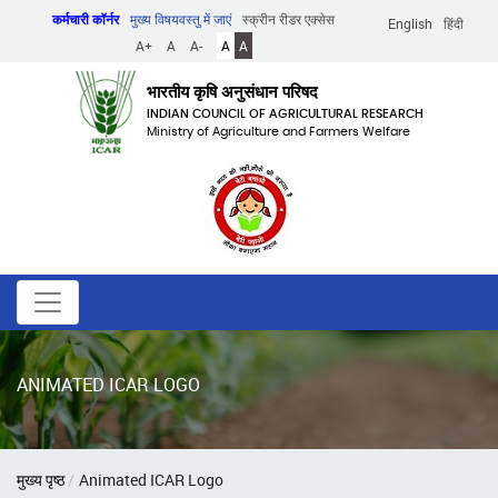
Skip
कर्मचारी कॉर्नर
मुख्य विषयवस्तु में जाएं
स्क्रीन रीडर एक्सेस
English
हिंदी
to
A+
A
A-
A
A
main
content
भारतीय कृषि अनुसंधान परिषद
INDIAN COUNCIL OF AGRICULTURAL RESEARCH
Ministry of Agriculture and Farmers Welfare
ANIMATED ICAR LOGO
पग
मुख्य पृष्ठ
Animated ICAR Logo