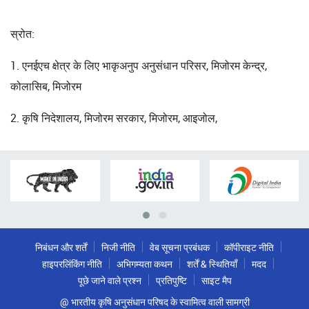
स्रोत:
1. एनईएच क्षेत्र के लिए भाकृअनुप अनुसंधान परिसर, मिजोरम केन्द्र,
कोलासिब, मिजोरम
2. कृषि निदेशालय, मिजोरम सरकार, मिजोरम, आइजोल,
निबंधन और शर्तें
निजी नीति
वेब सूचना प्रबंधक
कॉपीराइट नीति
हाइपरलिंकिंग नीति
अभिगम्यता कथन
शर्तें & स्थितियाँ
मदद
पूछे जाने वाले प्रश्न
प्रतिपुष्टि
साइट मैप
@ भारतीय कृषि अनुसंधान परिषद के स्वामित्व वाली सामग्री