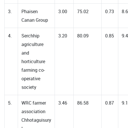
3.
Phaisen
3.00
75.02
0.73
8.
Canan Group
4.
Serchhip
3.20
80.09
0.85
9.
agriculture
and
horticulture
farming co-
operative
society
5.
WRC farmer
3.46
86.58
0.87
9.
association
Chhotaguisury