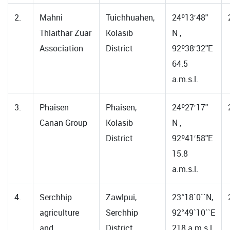
2.
Mahni
Tuichhuahen,
24º13′48"
Thlaithar Zuar
Kolasib
N ,
Association
District
92º38′32"E
64.5
a.m.s.l.
3.
Phaisen
Phaisen,
24º27′17"
Canan Group
Kolasib
N ,
District
92º41′58"E
15.8
a.m.s.l.
4.
Serchhip
Zawlpui,
23°18`0``N,
agriculture
Serchhip
92°49`10``E
and
District
218 a.m.s.l.