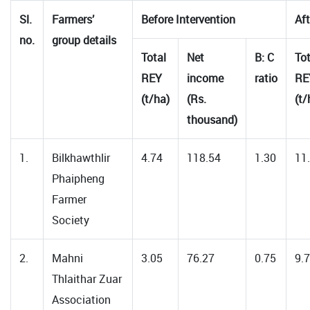
Sl.
Farmers’
Before Intervention
Aft
no.
group details
Total
Net
B: C
Tot
REY
income
ratio
RE
(t/ha)
(Rs.
(t/
thousand)
1.
Bilkhawthlir
4.74
118.54
1.30
11
Phaipheng
Farmer
Society
2.
Mahni
3.05
76.27
0.75
9.
Thlaithar Zuar
Association