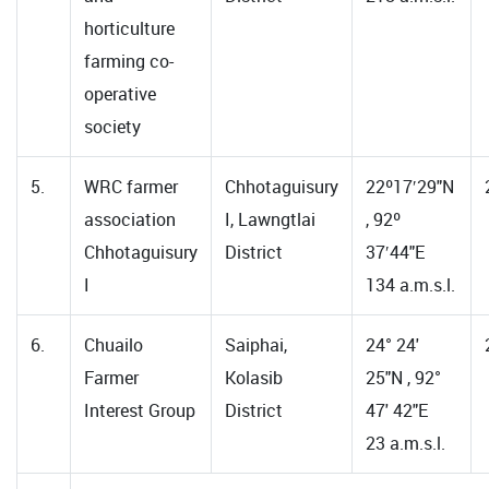
horticulture
farming co-
operative
society
5.
WRC farmer
Chhotaguisury
22º17′29"N
association
I, Lawngtlai
, 92º
Chhotaguisury
District
37′44"E
I
134 a.m.s.l.
6.
Chuailo
Saiphai,
24° 24'
Farmer
Kolasib
25"N , 92°
Interest Group
District
47' 42"E
23 a.m.s.l.