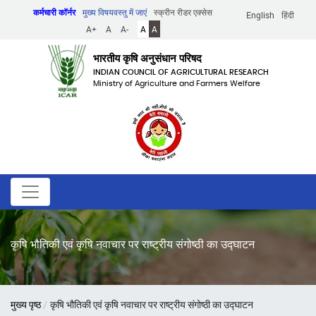
Skip
कर्मचारी कॉर्नर
मुख्य विषयवस्तु में जाएं
स्क्रीन रीडर एक्सेस
English
हिंदी
to
A+
A
A-
A
A
main
content
भारतीय कृषि अनुसंधान परिषद
INDIAN COUNCIL OF AGRICULTURAL RESEARCH
Ministry of Agriculture and Farmers Welfare
कृषि भौतिकी एवं कृषि नवाचार पर राष्ट्रीय संगोष्ठी का उद्घाटन
पग
मुख्य पृष्ठ
कृषि भौतिकी एवं कृषि नवाचार पर राष्ट्रीय संगोष्ठी का उद्घाटन