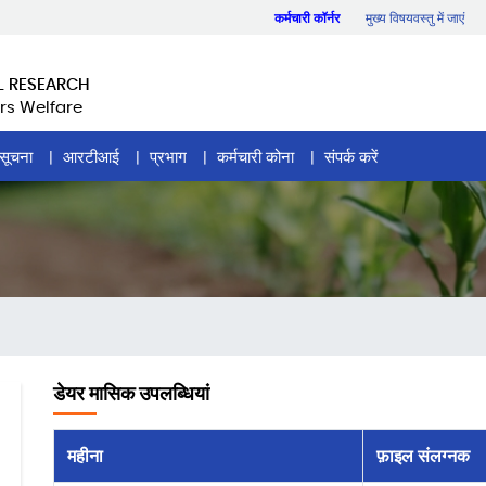
कर्मचारी कॉर्नर
मुख्य विषयवस्तु में जाएं
L RESEARCH
rs Welfare
सूचना
आरटीआई
प्रभाग
कर्मचारी कोना
संपर्क करें
डेयर मासिक उपलब्धियां
महीना
फ़ाइल संलग्नक