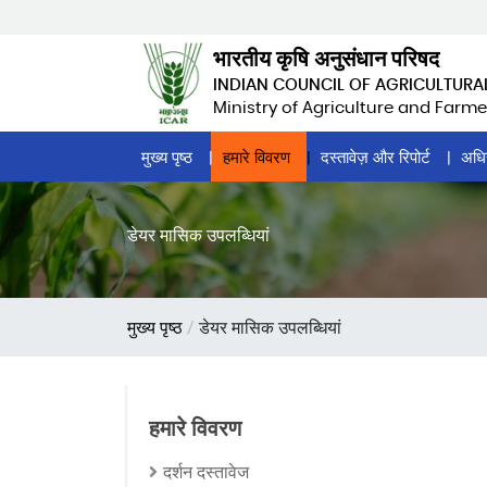
Skip
to
भारतीय कृषि अनुसंधान परिषद
main
INDIAN COUNCIL OF AGRICULTURA
content
Ministry of Agriculture and Farme
Home
मुख्य पृष्ठ
हमारे विवरण
दस्तावेज़ और रिपोर्ट
अधि
Page
Menu
डेयर मासिक उपलब्धियां
पग
मुख्य पृष्ठ
डेयर मासिक उपलब्धियां
चिन्ह
हमारे विवरण
दर्शन दस्तावेज