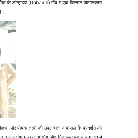
 ब्लॉक के ओन्हाइच (Onhaich) गाँव में एक किसान जागरूकता
थे।
परीक्षण, और पोषक तत्वों की उपलब्धता व फसल के प्रदर्शन को
क्ष्मजीव कुशल पोषक तत्व उपयोग और टिकाऊ फसल उत्पादन में