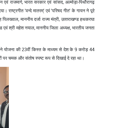
हन एवं राजमार्ग, भारत सरकार एवं सांसद, अल्मोड़ा-पिथौरागढ़
। राष्‍ट्रगीत 'वन्दे मातरम्' एवं 'परिषद गीत' के गायन ने पूरे
पिलख्‍वाल, माननीय दर्जा राज्‍य मंत्री, उत्‍तराखण्‍ड हथकरघा
खण्‍ड एवं श्री महेश नयाल, माननीय जिला अध्‍यक्ष, भारतीय जनता
 ने योजना की 23वीं किस्त के माध्यम से देश के 9 करोड़ 44
रों पर चमक और संतोष स्पष्ट रूप से दिखाई दे रहा था।