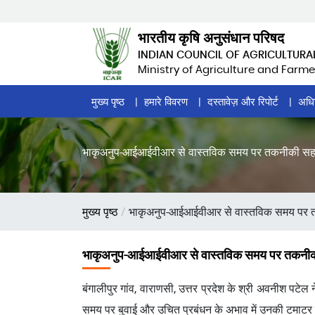
Skip
to
भारतीय कृषि अनुसंधान परिषद
main
INDIAN COUNCIL OF AGRICULTURA
content
Ministry of Agriculture and Farme
Home
मुख्य पृष्ठ
हमारे विवरण
दस्तावेज़ और रिपोर्ट
अधि
Page
Menu
भाकृअनुप-आईआईवीआर से वास्तविक समय पर तकनीकी सहायता 
पग
मुख्य पृष्ठ
भाकृअनुप-आईआईवीआर से वास्तविक समय पर तकनी
चिन्ह
भाकृअनुप-आईआईवीआर से वास्तविक समय पर तकनीकी सहा
बंगालीपुर गांव, वाराणसी, उत्तर प्रदेश के श्री अवनीश पटेल
समय पर बुवाई और उचित प्रबंधन के अभाव में उनकी टमाटर 