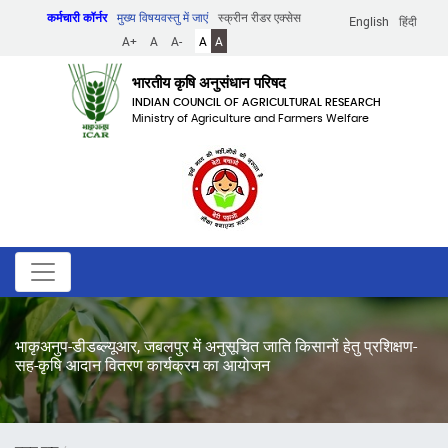
Skip
कर्मचारी कॉर्नर
मुख्य विषयवस्तु में जाएं
स्क्रीन रीडर एक्सेस
English
हिंदी
to
A+
A
A-
A
A
main
content
भारतीय कृषि अनुसंधान परिषद
INDIAN COUNCIL OF AGRICULTURAL RESEARCH
Ministry of Agriculture and Farmers Welfare
भाकृअनुप-डीडब्ल्यूआर, जबलपुर में अनुसूचित जाति किसानों हेतु प्रशिक्षण-
सह-कृषि आदान वितरण कार्यक्रम का आयोजन
पग