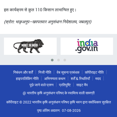
इस कार्यक्रम से कुल 110 किसान लाभान्वित हुए।
(स्रोत: भाकृअनुप–खरपतवार अनुसंधान निदेशालय, जबलपुर)
निबंधन और शर्तें
निजी नीति
वेब सूचना प्रबंधक
कॉपीराइट नीति
हाइपरलिंकिंग नीति
अभिगम्यता कथन
शर्तें & स्थितियाँ
मदद
पूछे जाने वाले प्रश्न
प्रतिपुष्टि
साइट मैप
@ भारतीय कृषि अनुसंधान परिषद के स्वामित्व वाली सामग्री
कॉपीराइट © 2022 भारतीय कृषि अनुसंधान परिषद कृषि भवन द्वारा सर्वाधिकार सुरक्षित
पृष्ठ अंतिम अद्यतन:
07-08-2026