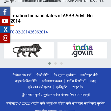
मुख्य पृष्ठ
Information For Candidates of ASRB Advt. No. 02/2014
चिन्ह
Information for candidates of ASRB Advt. No.
02/2014
X
IFC-02-201426062014
निबंधन और शर्तें
निजी नीति
वेब सूचना प्रबंधक
कॉपीराइट नीति
हाइपरलिंकिंग नीति
अभिगम्यता कथन
शर्तें & स्थितियाँ
मदद
पूछे जाने वाले प्रश्न
प्रतिपुष्टि
साइट मैप
@ भारतीय कृषि अनुसंधान परिषद के स्वामित्व वाली सामग्री
कॉपीराइट © 2022 भारतीय कृषि अनुसंधान परिषद कृषि भवन द्वारा सर्वाधिकार सुरक्षित