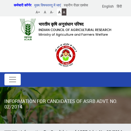
Skip
कर्मचारी कॉर्नर
मुख्य विषयवस्तु में जाएं
स्क्रीन रीडर एक्सेस
English
हिंदी
to
A+
A
A-
A
A
main
content
भारतीय कृषि अनुसंधान परिषद
INDIAN COUNCIL OF AGRICULTURAL RESEARCH
Ministry of Agriculture and Farmers Welfare
INFORMATION FOR CANDIDATES OF ASRB ADVT. NO.
02/2014
पग