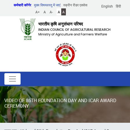
Skip
कर्मचारी कॉर्नर
मुख्य विषयवस्तु में जाएं
स्क्रीन रीडर एक्सेस
English
हिंदी
to
A+
A
A-
A
A
main
content
भारतीय कृषि अनुसंधान परिषद
INDIAN COUNCIL OF AGRICULTURAL RESEARCH
Ministry of Agriculture and Farmers Welfare
VIDEO OF 86TH FOUNDATION DAY AND ICAR AWARD
CEREMONY
पग