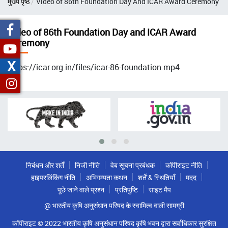
मुख्य पृष्ठ
Video of 86th Foundation Day And ICAR Award Ceremony
चिन्ह
Video of 86th Foundation Day and ICAR Award
Ceremony
X
https://icar.org.in/files/icar-86-foundation.mp4
निबंधन और शर्तें
निजी नीति
वेब सूचना प्रबंधक
कॉपीराइट नीति
हाइपरलिंकिंग नीति
अभिगम्यता कथन
शर्तें & स्थितियाँ
मदद
पूछे जाने वाले प्रश्न
प्रतिपुष्टि
साइट मैप
@ भारतीय कृषि अनुसंधान परिषद के स्वामित्व वाली सामग्री
कॉपीराइट © 2022 भारतीय कृषि अनुसंधान परिषद कृषि भवन द्वारा सर्वाधिकार सुरक्षित