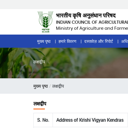
Skip
to
भारतीय कृषि अनुसंधान परिषद
main
INDIAN COUNCIL OF AGRICULTURA
content
Ministry of Agriculture and Farme
Home
मुख्य पृष्ठ
हमारे विवरण
दस्तावेज़ और रिपोर्ट
अधि
Page
Menu
लक्षद्वीप
पग
मुख्य पृष्ठ
लक्षद्वीप
चिन्ह
लक्षद्वीप
S. No.
Address of Krishi Vigyan Kendras