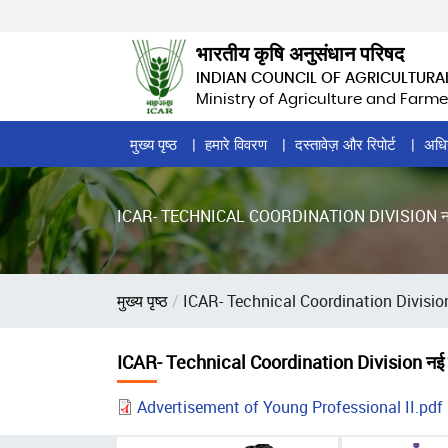
Skip
to
भारतीय कृषि अनुसंधान परिषद
main
INDIAN COUNCIL OF AGRICULTURA
content
Ministry of Agriculture and Farme
Home
मुख्य पृष्ठ
हमारे विवरण
दस्तावेज़ और रिपोर्ट
अधि
Page
Menu
ICAR- TECHNICAL COORDINATION DIVISION नई दिल्ली में
पग
मुख्य पृष्ठ
ICAR- Technical Coordination Division नई दिल
चिन्ह
ICAR- Technical Coordination Division नई दिल्ली मे
Advertisement of Young Professional II.pdf