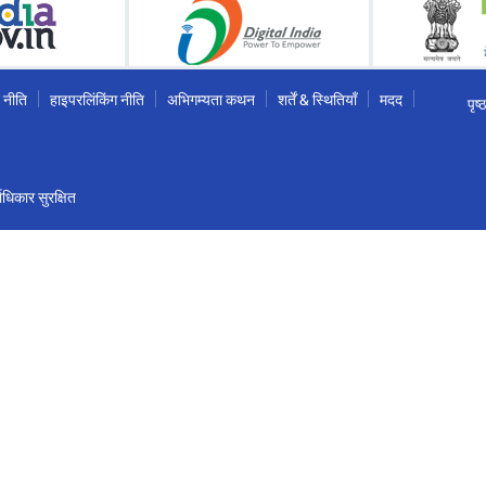
 नीति
हाइपरलिंकिंग नीति
अभिगम्यता कथन
शर्तें & स्थितियाँ
मदद
पृष
धिकार सुरक्षित