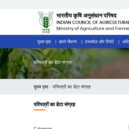
Skip
to
भारतीय कृषि अनुसंधान परिषद
main
INDIAN COUNCIL OF AGRICULTURA
content
Ministry of Agriculture and Farme
Home
मुख्य पृष्ठ
हमारे विवरण
दस्तावेज़ और रिपोर्ट
अधि
Page
Menu
परिपत्रों का डेटा संग्रह
पग
मुख्य पृष्ठ
परिपत्रों का डेटा संग्रह
चिन्ह
परिपत्रों का डेटा संग्रह
Category