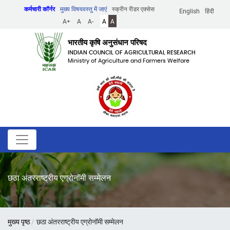
Skip
कर्मचारी कॉर्नर
मुख्य विषयवस्तु में जाएं
स्क्रीन रीडर एक्सेस
English
हिंदी
to
A+
A
A-
A
A
main
content
भारतीय कृषि अनुसंधान परिषद
INDIAN COUNCIL OF AGRICULTURAL RESEARCH
Ministry of Agriculture and Farmers Welfare
छठा अंतरराष्ट्रीय एग्रोनॉमी सम्मेलन
पग
मुख्य पृष्ठ
छठा अंतरराष्ट्रीय एग्रोनॉमी सम्मेलन