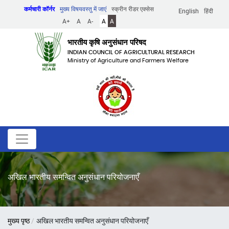
Skip
कर्मचारी कॉर्नर
मुख्य विषयवस्तु में जाएं
स्क्रीन रीडर एक्सेस
English
हिंदी
to
A+
A
A-
A
A
main
content
भारतीय कृषि अनुसंधान परिषद
INDIAN COUNCIL OF AGRICULTURAL RESEARCH
Ministry of Agriculture and Farmers Welfare
अखिल भारतीय समन्वित अनुसंधान परियोजनाएँ
पग
मुख्य पृष्ठ
अखिल भारतीय समन्वित अनुसंधान परियोजनाएँ