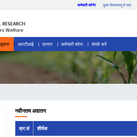
कर्मचारी कॉर्नर
मुख्य विषयवस्तु में जाएं
L RESEARCH
rs Welfare
सूचना
आरटीआई
प्रभाग
कर्मचारी कोना
संपर्क करें
नवीनतम अद्यतन
क्र.सं
शीर्षक