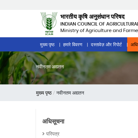
Skip
to
भारतीय कृषि अनुसंधान परिषद
main
INDIAN COUNCIL OF AGRICULTURA
content
Ministry of Agriculture and Farme
Home
मुख्य पृष्ठ
हमारे विवरण
दस्तावेज़ और रिपोर्ट
अधि
Page
Menu
नवीनतम अद्यतन
पग
मुख्य पृष्ठ
नवीनतम अद्यतन
चिन्ह
अधिसूचना
परिपत्र