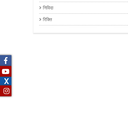
निविदा
रिक्ति
X