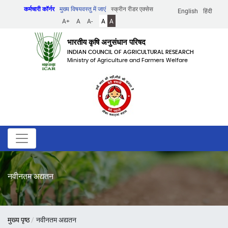
Skip
कर्मचारी कॉर्नर
मुख्य विषयवस्तु में जाएं
स्क्रीन रीडर एक्सेस
English
हिंदी
to
A+
A
A-
A
A
main
content
भारतीय कृषि अनुसंधान परिषद
INDIAN COUNCIL OF AGRICULTURAL RESEARCH
Ministry of Agriculture and Farmers Welfare
नवीनतम अद्यतन
पग
मुख्य पृष्ठ
नवीनतम अद्यतन