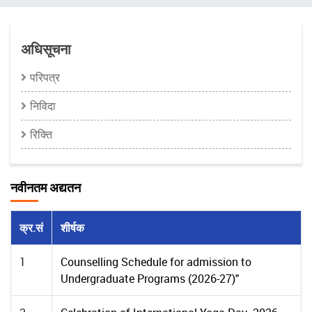
चिन्ह
अधिसूचना
परिपत्र
निविदा
रिक्ति
नवीनतम अद्यतन
क्र.सं
शीर्षक
1
Counselling Schedule for admission to
Undergraduate Programs (2026-27)"