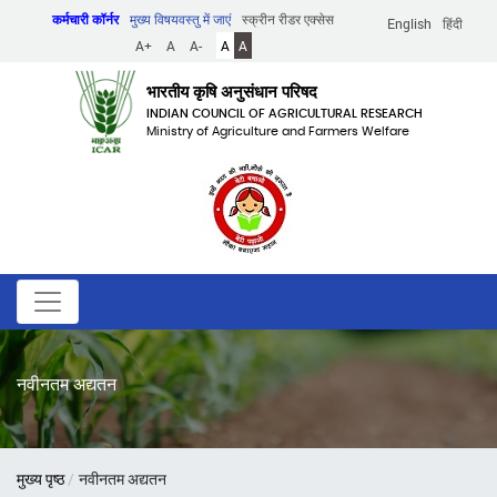
Skip
कर्मचारी कॉर्नर
मुख्य विषयवस्तु में जाएं
स्क्रीन रीडर एक्सेस
English
हिंदी
to
A+
A
A-
A
A
main
content
भारतीय कृषि अनुसंधान परिषद
INDIAN COUNCIL OF AGRICULTURAL RESEARCH
Ministry of Agriculture and Farmers Welfare
नवीनतम अद्यतन
पग
मुख्य पृष्ठ
नवीनतम अद्यतन