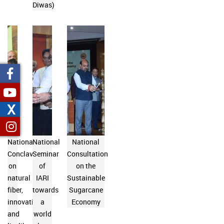
Diwas)
X
National
National
National
Conclave
Seminar
Consultation
on
of
on the
natural
IARI
Sustainable
fiber,
towards
Sugarcane
innovations
a
Economy
and
world