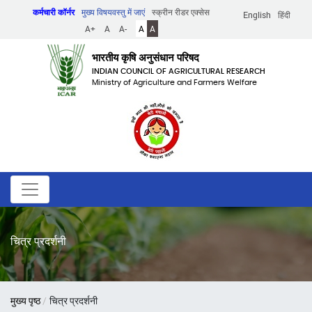
Skip
कर्मचारी कॉर्नर
मुख्य विषयवस्तु में जाएं
स्क्रीन रीडर एक्सेस
English
हिंदी
to
A+
A
A-
A
A
main
content
भारतीय कृषि अनुसंधान परिषद
INDIAN COUNCIL OF AGRICULTURAL RESEARCH
Ministry of Agriculture and Farmers Welfare
चित्र प्रदर्शनी
पग
मुख्य पृष्ठ
चित्र प्रदर्शनी