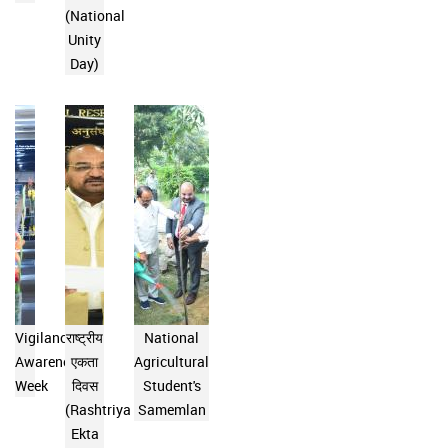
(National
Unity
Day)
Vigilance
राष्ट्रीय
National
Awareness
एकता
Agricultural
Week
दिवस
Student's
(Rashtriya
Samemlan
Ekta