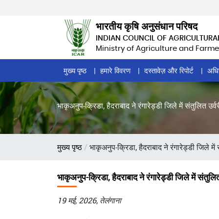
Skip
to
भारतीय कृषि अनुसंधान परिषद
main
INDIAN COUNCIL OF AGRICULTURA
content
Ministry of Agriculture and Farme
Home
मुख्य पृष्ठ
हमारे विवरण
दस्तावेज़ और रिपोर्ट
अधि
Page
Menu
भाकृअनुप-क्रिडा, हैदराबाद ने रंगारेड्डी जिले में संतुलि
पग
मुख्य पृष्ठ
भाकृअनुप-क्रिडा, हैदराबाद ने रंगारेड्डी जिले
चिन्ह
भाकृअनुप-क्रिडा, हैदराबाद ने रंगारेड्डी जिले में स
19 मई, 2026, तेलंगाना