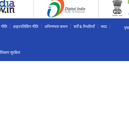
 नीति
हाइपरलिंकिंग नीति
अभिगम्यता कथन
शर्तें & स्थितियाँ
मदद
पृष
धिकार सुरक्षित