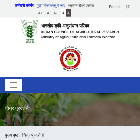
Skip
कर्मचारी कॉर्नर
मुख्य विषयवस्तु में जाएं
स्क्रीन रीडर एक्सेस
English
हिंदी
to
A+
A
A-
A
A
main
content
भारतीय कृषि अनुसंधान परिषद
INDIAN COUNCIL OF AGRICULTURAL RESEARCH
Ministry of Agriculture and Farmers Welfare
चित्र प्रदर्शनी
पग
मुख्य पृष्ठ
चित्र प्रदर्शनी