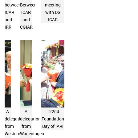
between
Between
meeting
ICAR
ICAR
with DG
and
and
ICAR
IRRI
CGIAR
A
A
122nd
delegation
delegation
Foundation
from
from
Day of IARI
Western
Wageningen