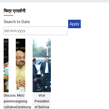
चिन्ह
चित्र प्रदर्शनी
Search to Date
Discuss
MoU
Vice
potential
signing
President
collaboration
Ceremony
of Bolivia