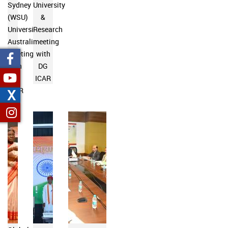
Sydney
University
(WSU)
&
University,
Research
Australia
meeting
Meeting
with
with
DG
DG
ICAR
ICAR
X